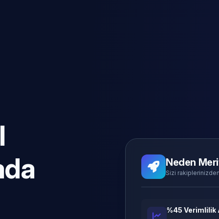
l
ada
Neden Meri
Sizi rakiplerinizden
%45 Verimlilik 