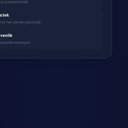
 iş süreçlerinizde
estek
miz her zaman yanınızda
venlik
 düzeyde korunuyor