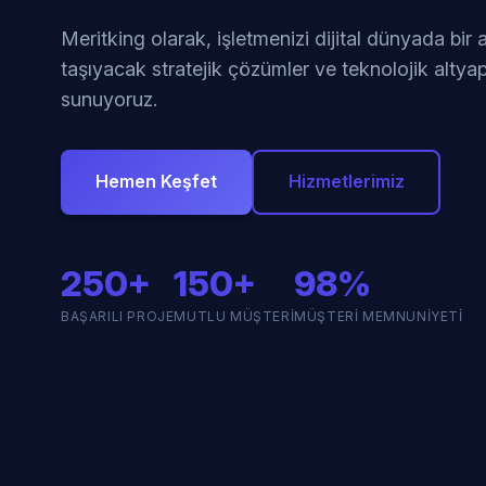
Meritking olarak, işletmenizi dijital dünyada bir
taşıyacak stratejik çözümler ve teknolojik altyap
sunuyoruz.
Hemen Keşfet
Hizmetlerimiz
250+
150+
98%
BAŞARILI PROJE
MUTLU MÜŞTERI
MÜŞTERI MEMNUNIYETI