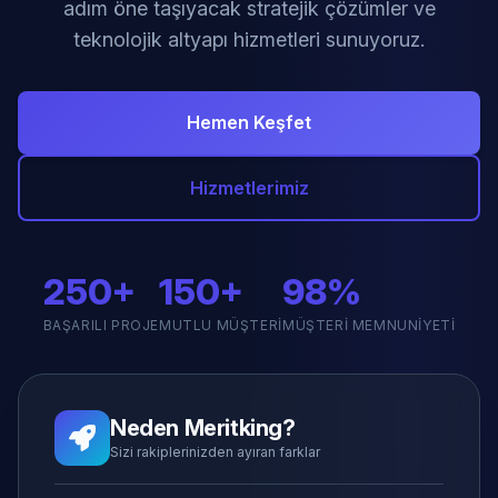
adım öne taşıyacak stratejik çözümler ve
teknolojik altyapı hizmetleri sunuyoruz.
Hemen Keşfet
Hizmetlerimiz
250+
150+
98%
BAŞARILI PROJE
MUTLU MÜŞTERI
MÜŞTERI MEMNUNIYETI
Neden Meritking?
Sizi rakiplerinizden ayıran farklar