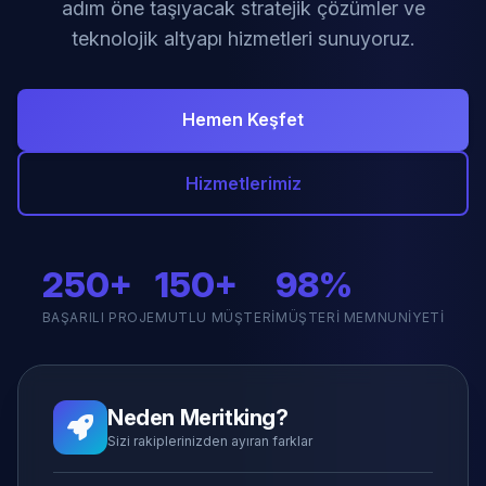
adım öne taşıyacak stratejik çözümler ve
teknolojik altyapı hizmetleri sunuyoruz.
Hemen Keşfet
Hizmetlerimiz
250+
150+
98%
BAŞARILI PROJE
MUTLU MÜŞTERI
MÜŞTERI MEMNUNIYETI
Neden Meritking?
Sizi rakiplerinizden ayıran farklar