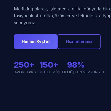
Meritking olarak, işletmenizi dijital dünyada bir
taşıyacak stratejik çözümler ve teknolojik altyap
sunuyoruz.
Hemen Keşfet
Hizmetlerimiz
250+
150+
98%
BAŞARILI PROJE
MUTLU MÜŞTERI
MÜŞTERI MEMNUNIYETI