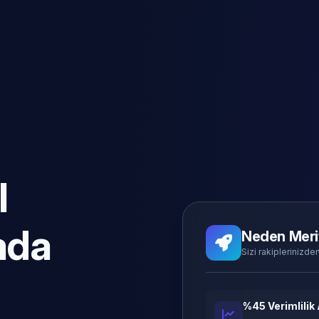
l
ada
Neden Meri
Sizi rakiplerinizden
%45 Verimlilik 