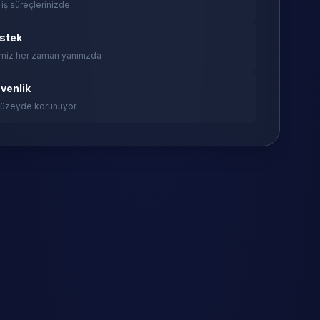
 iş süreçlerinizde
estek
miz her zaman yanınızda
venlik
 düzeyde korunuyor