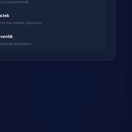
 iş süreçlerinizde
estek
miz her zaman yanınızda
venlik
 düzeyde korunuyor