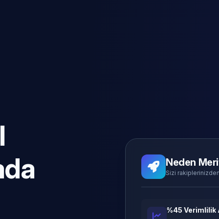
l
ada
Neden Meri
Sizi rakiplerinizden
%45 Verimlilik 