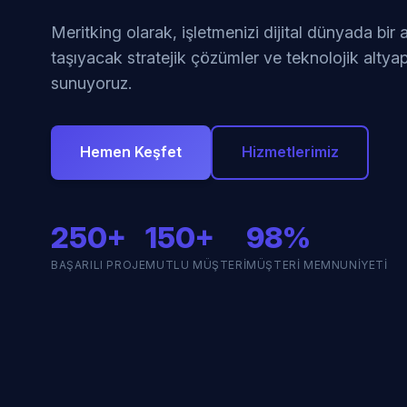
Meritking olarak, işletmenizi dijital dünyada bir
taşıyacak stratejik çözümler ve teknolojik altyap
sunuyoruz.
Hemen Keşfet
Hizmetlerimiz
250+
150+
98%
BAŞARILI PROJE
MUTLU MÜŞTERI
MÜŞTERI MEMNUNIYETI