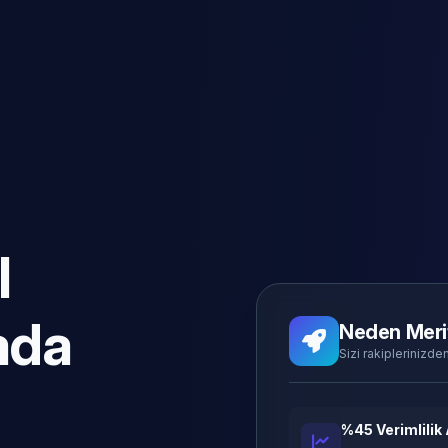
l
ada
Neden Meri
Sizi rakiplerinizden
%45 Verimlilik 