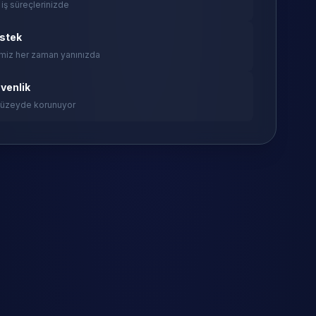
 iş süreçlerinizde
estek
miz her zaman yanınızda
venlik
 düzeyde korunuyor