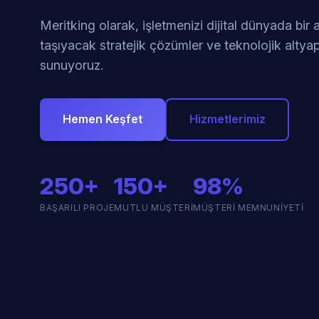
Meritking olarak, işletmenizi dijital dünyada bir
taşıyacak stratejik çözümler ve teknolojik altyap
sunuyoruz.
Hemen Keşfet
Hizmetlerimiz
250+
150+
98%
BAŞARILI PROJE
MUTLU MÜŞTERI
MÜŞTERI MEMNUNIYETI