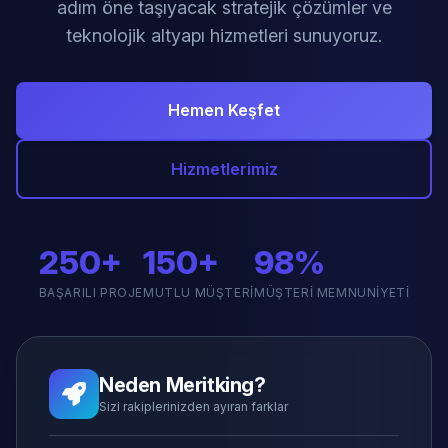
adım öne taşıyacak stratejik çözümler ve
teknolojik altyapı hizmetleri sunuyoruz.
Hemen Keşfet
Hizmetlerimiz
250+
150+
98%
BAŞARILI PROJE
MUTLU MÜŞTERI
MÜŞTERI MEMNUNIYETI
Neden Meritking?
Sizi rakiplerinizden ayıran farklar