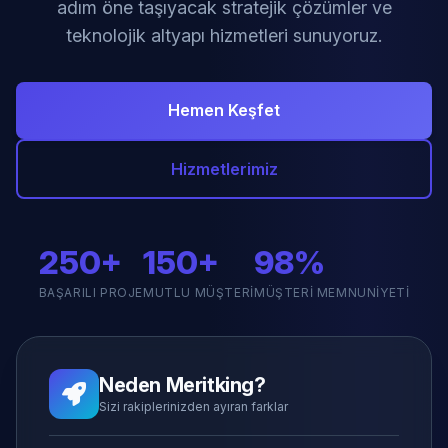
adım öne taşıyacak stratejik çözümler ve
teknolojik altyapı hizmetleri sunuyoruz.
Hemen Keşfet
Hizmetlerimiz
250+
150+
98%
BAŞARILI PROJE
MUTLU MÜŞTERI
MÜŞTERI MEMNUNIYETI
Neden Meritking?
Sizi rakiplerinizden ayıran farklar