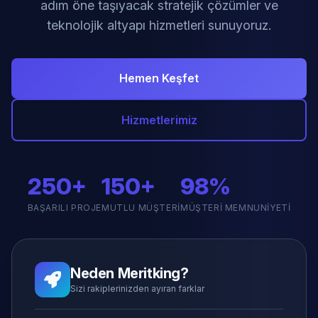
adım öne taşıyacak stratejik çözümler ve
teknolojik altyapı hizmetleri sunuyoruz.
Hemen Keşfet
Hizmetlerimiz
250+
150+
98%
BAŞARILI PROJE
MUTLU MÜŞTERI
MÜŞTERI MEMNUNIYETI
Neden Meritking?
Sizi rakiplerinizden ayıran farklar