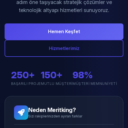
adım öne taşıyacak stratejik çözümler ve
teknolojik altyapı hizmetleri sunuyoruz.
Hemen Keşfet
Hizmetlerimiz
250+
150+
98%
BAŞARILI PROJE
MUTLU MÜŞTERI
MÜŞTERI MEMNUNIYETI
Neden Meritking?
Sizi rakiplerinizden ayıran farklar