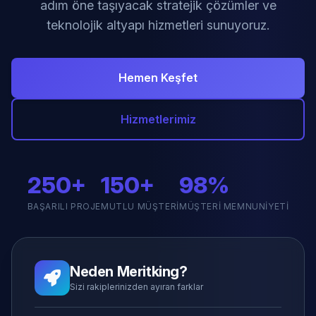
adım öne taşıyacak stratejik çözümler ve
teknolojik altyapı hizmetleri sunuyoruz.
Hemen Keşfet
Hizmetlerimiz
250+
150+
98%
BAŞARILI PROJE
MUTLU MÜŞTERI
MÜŞTERI MEMNUNIYETI
Neden Meritking?
Sizi rakiplerinizden ayıran farklar