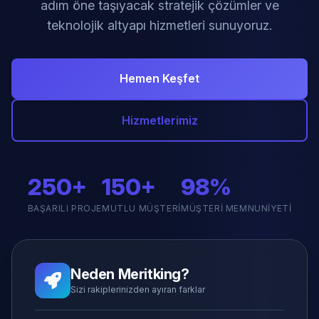
adım öne taşıyacak stratejik çözümler ve
teknolojik altyapı hizmetleri sunuyoruz.
Hemen Keşfet
Hizmetlerimiz
250+
150+
98%
BAŞARILI PROJE
MUTLU MÜŞTERI
MÜŞTERI MEMNUNIYETI
Neden Meritking?
Sizi rakiplerinizden ayıran farklar