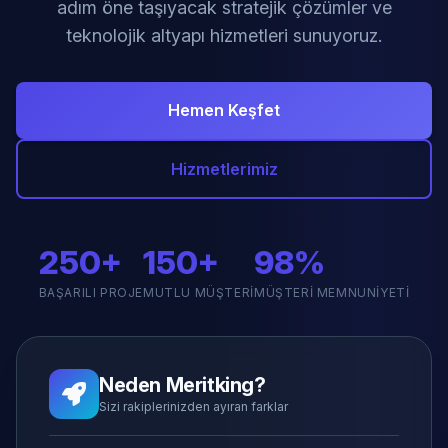
adım öne taşıyacak stratejik çözümler ve
teknolojik altyapı hizmetleri sunuyoruz.
Hemen Keşfet
Hizmetlerimiz
250+
150+
98%
BAŞARILI PROJE
MUTLU MÜŞTERI
MÜŞTERI MEMNUNIYETI
Neden Meritking?
Sizi rakiplerinizden ayıran farklar