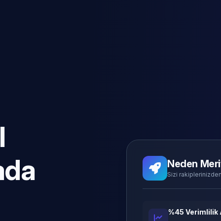
l
ada
Neden Meri
Sizi rakiplerinizden
%45 Verimlilik 