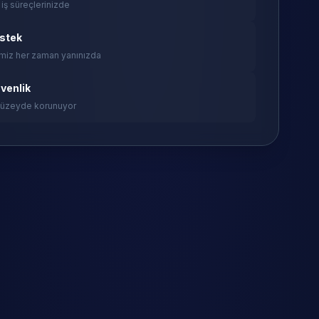
 iş süreçlerinizde
estek
miz her zaman yanınızda
venlik
 düzeyde korunuyor