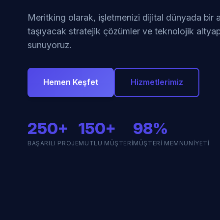
Meritking olarak, işletmenizi dijital dünyada bir
taşıyacak stratejik çözümler ve teknolojik altyap
sunuyoruz.
Hemen Keşfet
Hizmetlerimiz
250+
150+
98%
BAŞARILI PROJE
MUTLU MÜŞTERI
MÜŞTERI MEMNUNIYETI