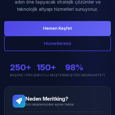
adım öne taşıyacak stratejik çözümler ve
teknolojik altyapı hizmetleri sunuyoruz.
Hemen Keşfet
Hizmetlerimiz
250+
150+
98%
BAŞARILI PROJE
MUTLU MÜŞTERI
MÜŞTERI MEMNUNIYETI
Neden Meritking?
Sizi rakiplerinizden ayıran farklar