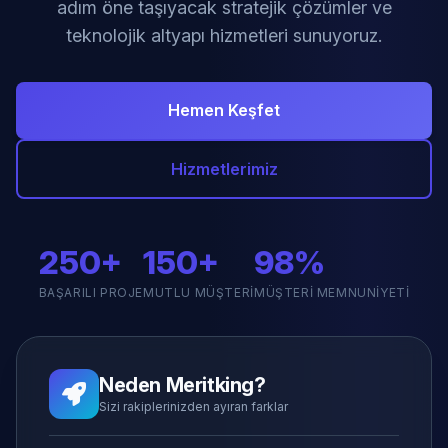
adım öne taşıyacak stratejik çözümler ve
teknolojik altyapı hizmetleri sunuyoruz.
Hemen Keşfet
Hizmetlerimiz
250+
150+
98%
BAŞARILI PROJE
MUTLU MÜŞTERI
MÜŞTERI MEMNUNIYETI
Neden Meritking?
Sizi rakiplerinizden ayıran farklar