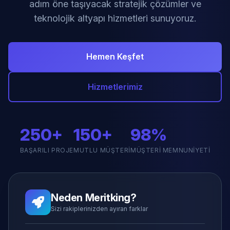
adım öne taşıyacak stratejik çözümler ve
teknolojik altyapı hizmetleri sunuyoruz.
Hemen Keşfet
Hizmetlerimiz
250+
150+
98%
BAŞARILI PROJE
MUTLU MÜŞTERI
MÜŞTERI MEMNUNIYETI
Neden Meritking?
Sizi rakiplerinizden ayıran farklar