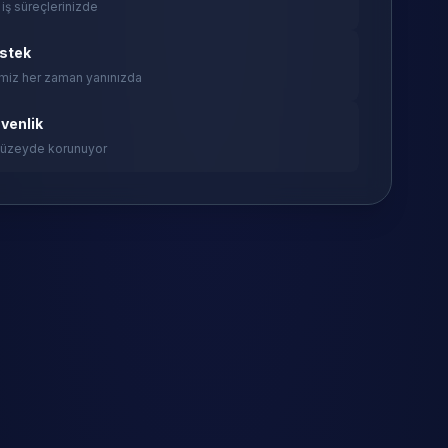
 iş süreçlerinizde
estek
miz her zaman yanınızda
venlik
 düzeyde korunuyor