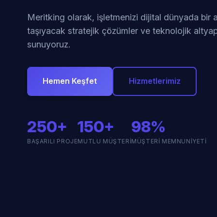
Meritking olarak, işletmenizi dijital dünyada bir
taşıyacak stratejik çözümler ve teknolojik altyap
sunuyoruz.
Hemen Keşfet
Hizmetlerimiz
250+
150+
98%
BAŞARILI PROJE
MUTLU MÜŞTERI
MÜŞTERI MEMNUNIYETI