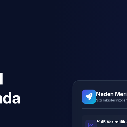
l
ada
Neden Meri
Sizi rakiplerinizden
%45 Verimlilik 