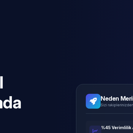
l
ada
Neden Meri
Sizi rakiplerinizden
%45 Verimlilik 