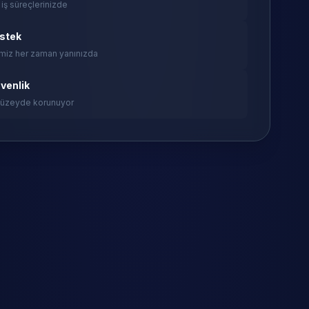
 iş süreçlerinizde
estek
miz her zaman yanınızda
venlik
 düzeyde korunuyor