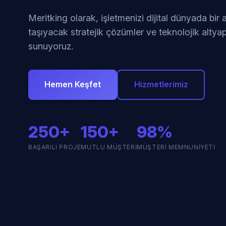
Meritking olarak, işletmenizi dijital dünyada bir
taşıyacak stratejik çözümler ve teknolojik altyap
sunuyoruz.
Hemen Keşfet
Hizmetlerimiz
250+
150+
98%
BAŞARILI PROJE
MUTLU MÜŞTERI
MÜŞTERI MEMNUNIYETI