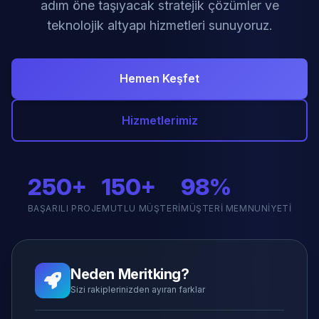
adım öne taşıyacak stratejik çözümler ve
teknolojik altyapı hizmetleri sunuyoruz.
Hemen Keşfet
Hizmetlerimiz
250+
150+
98%
BAŞARILI PROJE
MUTLU MÜŞTERI
MÜŞTERI MEMNUNIYETI
Neden Meritking?
Sizi rakiplerinizden ayıran farklar