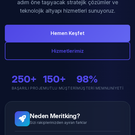
adım öne taşıyacak stratejik çözümler ve
teknolojik altyapı hizmetleri sunuyoruz.
Hemen Keşfet
Hizmetlerimiz
250+
150+
98%
BAŞARILI PROJE
MUTLU MÜŞTERI
MÜŞTERI MEMNUNIYETI
Neden Meritking?
Sizi rakiplerinizden ayıran farklar