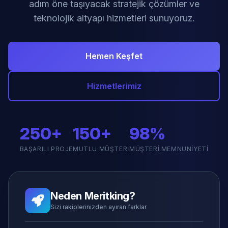
adım öne taşıyacak stratejik çözümler ve
teknolojik altyapı hizmetleri sunuyoruz.
Hemen Keşfet
Hizmetlerimiz
250+
150+
98%
BAŞARILI PROJE
MUTLU MÜŞTERI
MÜŞTERI MEMNUNIYETI
Neden Meritking?
Sizi rakiplerinizden ayıran farklar