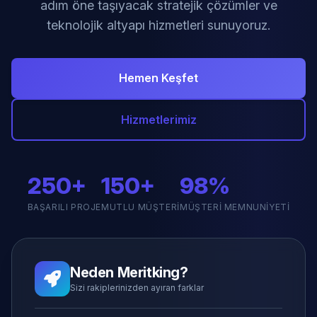
adım öne taşıyacak stratejik çözümler ve
teknolojik altyapı hizmetleri sunuyoruz.
Hemen Keşfet
Hizmetlerimiz
250+
150+
98%
BAŞARILI PROJE
MUTLU MÜŞTERI
MÜŞTERI MEMNUNIYETI
Neden Meritking?
Sizi rakiplerinizden ayıran farklar