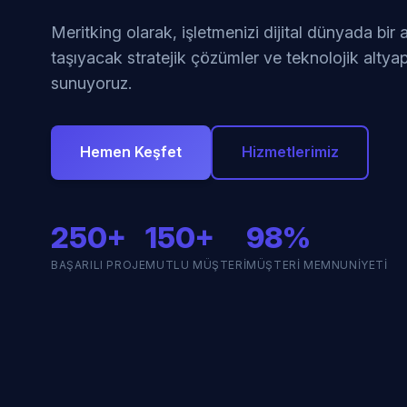
Meritking olarak, işletmenizi dijital dünyada bir
taşıyacak stratejik çözümler ve teknolojik altyap
sunuyoruz.
Hemen Keşfet
Hizmetlerimiz
250+
150+
98%
BAŞARILI PROJE
MUTLU MÜŞTERI
MÜŞTERI MEMNUNIYETI