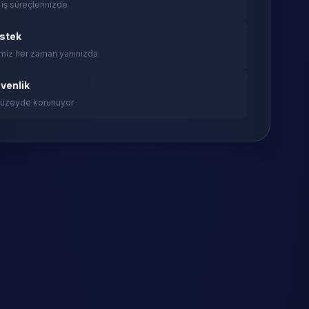
 iş süreçlerinizde
estek
miz her zaman yanınızda
venlik
 düzeyde korunuyor