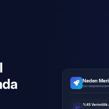
l
ada
Neden Meri
Sizi rakiplerinizden
%45 Verimlilik 