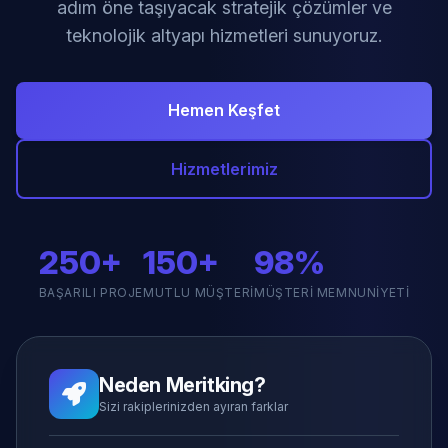
adım öne taşıyacak stratejik çözümler ve
teknolojik altyapı hizmetleri sunuyoruz.
Hemen Keşfet
Hizmetlerimiz
250+
150+
98%
BAŞARILI PROJE
MUTLU MÜŞTERI
MÜŞTERI MEMNUNIYETI
Neden Meritking?
Sizi rakiplerinizden ayıran farklar