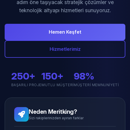
adım öne taşıyacak stratejik çözümler ve
teknolojik altyapı hizmetleri sunuyoruz.
Hemen Keşfet
Hizmetlerimiz
250+
150+
98%
BAŞARILI PROJE
MUTLU MÜŞTERI
MÜŞTERI MEMNUNIYETI
Neden Meritking?
Sizi rakiplerinizden ayıran farklar