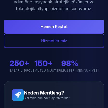
adım öne taşıyacak stratejik çözümler ve
teknolojik altyapı hizmetleri sunuyoruz.
Hemen Keşfet
Hizmetlerimiz
250+
150+
98%
BAŞARILI PROJE
MUTLU MÜŞTERI
MÜŞTERI MEMNUNIYETI
Neden Meritking?
Sizi rakiplerinizden ayıran farklar