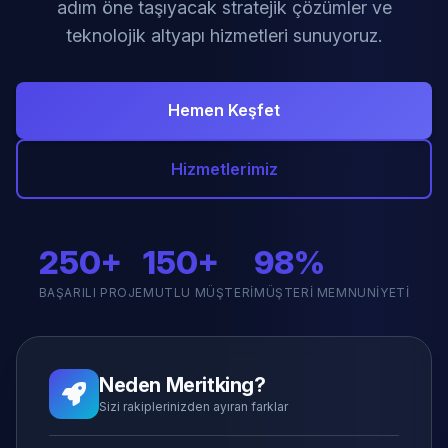
adım öne taşıyacak stratejik çözümler ve
teknolojik altyapı hizmetleri sunuyoruz.
Hemen Keşfet
Hizmetlerimiz
250+
150+
98%
BAŞARILI PROJE
MUTLU MÜŞTERI
MÜŞTERI MEMNUNIYETI
Neden Meritking?
Sizi rakiplerinizden ayıran farklar