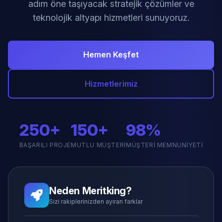
adım öne taşıyacak stratejik çözümler ve
teknolojik altyapı hizmetleri sunuyoruz.
Hemen Keşfet
Hizmetlerimiz
250+
150+
98%
BAŞARILI PROJE
MUTLU MÜŞTERI
MÜŞTERI MEMNUNIYETI
Neden Meritking?
Sizi rakiplerinizden ayıran farklar