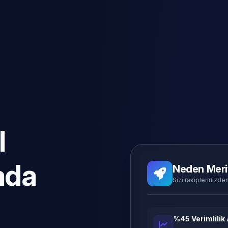
l
ada
Neden Meri
Sizi rakiplerinizden
%45 Verimlilik 