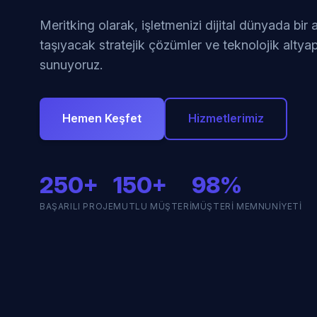
Meritking olarak, işletmenizi dijital dünyada bir
taşıyacak stratejik çözümler ve teknolojik altyap
sunuyoruz.
Hemen Keşfet
Hizmetlerimiz
250+
150+
98%
BAŞARILI PROJE
MUTLU MÜŞTERI
MÜŞTERI MEMNUNIYETI