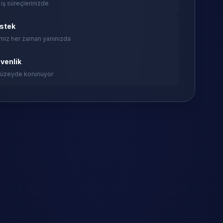
 iş süreçlerinizde
estek
miz her zaman yanınızda
venlik
 düzeyde korunuyor