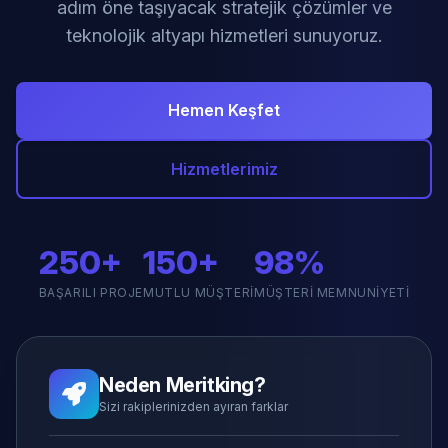
adım öne taşıyacak stratejik çözümler ve
teknolojik altyapı hizmetleri sunuyoruz.
Hemen Keşfet
Hizmetlerimiz
250+
150+
98%
BAŞARILI PROJE
MUTLU MÜŞTERI
MÜŞTERI MEMNUNIYETI
Neden Meritking?
Sizi rakiplerinizden ayıran farklar