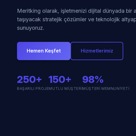
Meritking olarak, işletmenizi dijital dünyada bir
taşıyacak stratejik çözümler ve teknolojik altyap
sunuyoruz.
Hemen Keşfet
Hizmetlerimiz
250+
150+
98%
BAŞARILI PROJE
MUTLU MÜŞTERI
MÜŞTERI MEMNUNIYETI