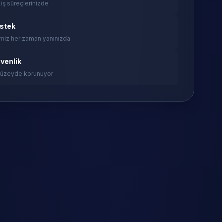
 iş süreçlerinizde
estek
miz her zaman yanınızda
venlik
 düzeyde korunuyor