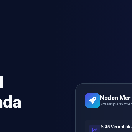
l
ada
Neden Meri
Sizi rakiplerinizden
%45 Verimlilik 