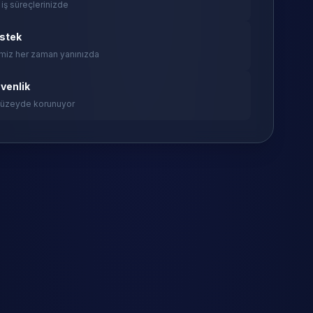
 iş süreçlerinizde
estek
miz her zaman yanınızda
venlik
 düzeyde korunuyor