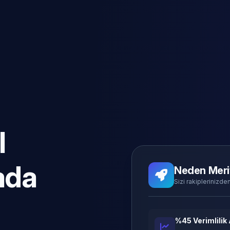
l
ada
Neden Meri
Sizi rakiplerinizden
%45 Verimlilik 