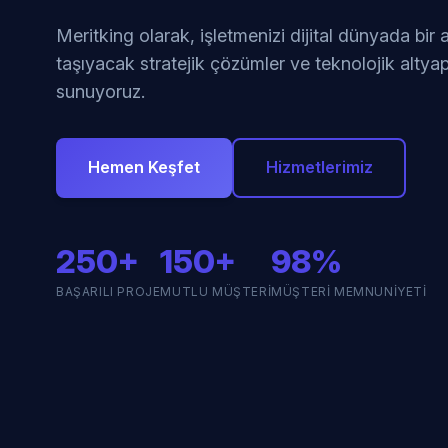
Meritking olarak, işletmenizi dijital dünyada bir
taşıyacak stratejik çözümler ve teknolojik altyap
sunuyoruz.
Hemen Keşfet
Hizmetlerimiz
250+
150+
98%
BAŞARILI PROJE
MUTLU MÜŞTERI
MÜŞTERI MEMNUNIYETI