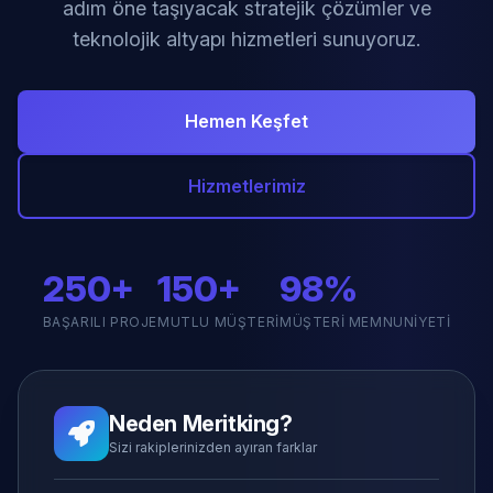
adım öne taşıyacak stratejik çözümler ve
teknolojik altyapı hizmetleri sunuyoruz.
Hemen Keşfet
Hizmetlerimiz
250+
150+
98%
BAŞARILI PROJE
MUTLU MÜŞTERI
MÜŞTERI MEMNUNIYETI
Neden Meritking?
Sizi rakiplerinizden ayıran farklar