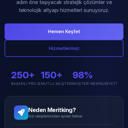
adım öne taşıyacak stratejik çözümler ve
teknolojik altyapı hizmetleri sunuyoruz.
Hemen Keşfet
Hizmetlerimiz
250+
150+
98%
BAŞARILI PROJE
MUTLU MÜŞTERI
MÜŞTERI MEMNUNIYETI
Neden Meritking?
Sizi rakiplerinizden ayıran farklar