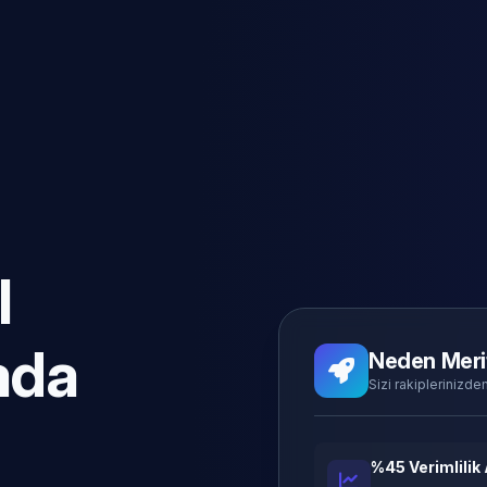
l
ada
Neden Meri
Sizi rakiplerinizden
%45 Verimlilik 