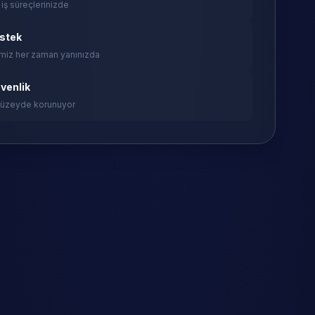
 iş süreçlerinizde
estek
miz her zaman yanınızda
venlik
 düzeyde korunuyor