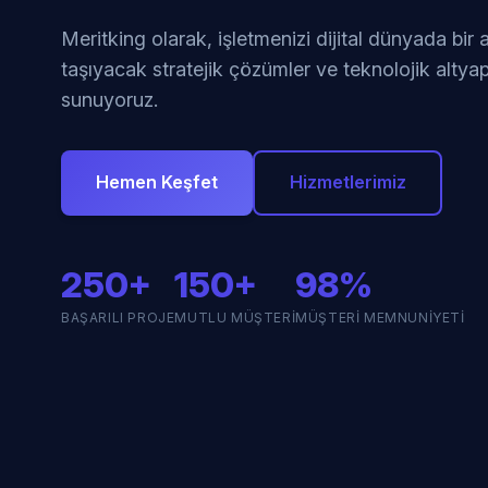
Meritking olarak, işletmenizi dijital dünyada bir
taşıyacak stratejik çözümler ve teknolojik altyap
sunuyoruz.
Hemen Keşfet
Hizmetlerimiz
250+
150+
98%
BAŞARILI PROJE
MUTLU MÜŞTERI
MÜŞTERI MEMNUNIYETI