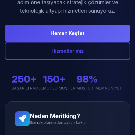
adım öne taşıyacak stratejik çözümler ve
teknolojik altyapı hizmetleri sunuyoruz.
Hemen Keşfet
Hizmetlerimiz
250+
150+
98%
BAŞARILI PROJE
MUTLU MÜŞTERI
MÜŞTERI MEMNUNIYETI
Neden Meritking?
Sizi rakiplerinizden ayıran farklar