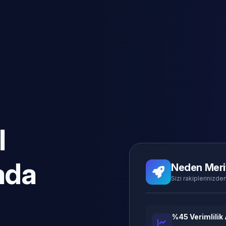
l
ada
Neden Meri
Sizi rakiplerinizden
%45 Verimlilik 