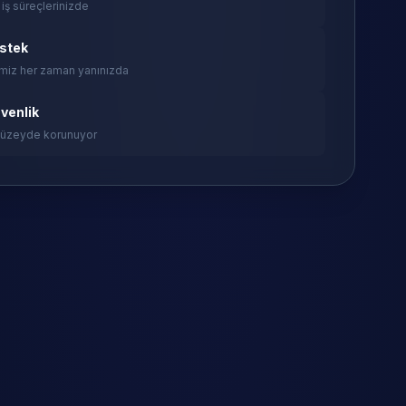
 iş süreçlerinizde
estek
miz her zaman yanınızda
venlik
 düzeyde korunuyor