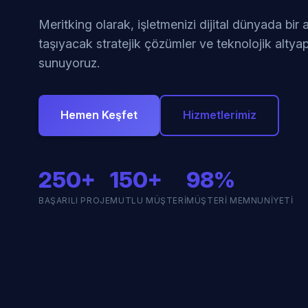
Meritking olarak, işletmenizi dijital dünyada bir
taşıyacak stratejik çözümler ve teknolojik altyap
sunuyoruz.
Hemen Keşfet
Hizmetlerimiz
250+
150+
98%
BAŞARILI PROJE
MUTLU MÜŞTERI
MÜŞTERI MEMNUNIYETI