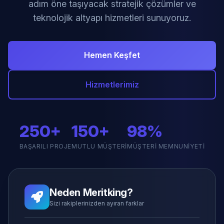
adım öne taşıyacak stratejik çözümler ve
teknolojik altyapı hizmetleri sunuyoruz.
Hemen Keşfet
Hizmetlerimiz
250+
150+
98%
BAŞARILI PROJE
MUTLU MÜŞTERI
MÜŞTERI MEMNUNIYETI
Neden Meritking?
Sizi rakiplerinizden ayıran farklar