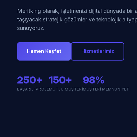
Meritking olarak, işletmenizi dijital dünyada bir
taşıyacak stratejik çözümler ve teknolojik altyap
sunuyoruz.
Hemen Keşfet
Hizmetlerimiz
250+
150+
98%
BAŞARILI PROJE
MUTLU MÜŞTERI
MÜŞTERI MEMNUNIYETI