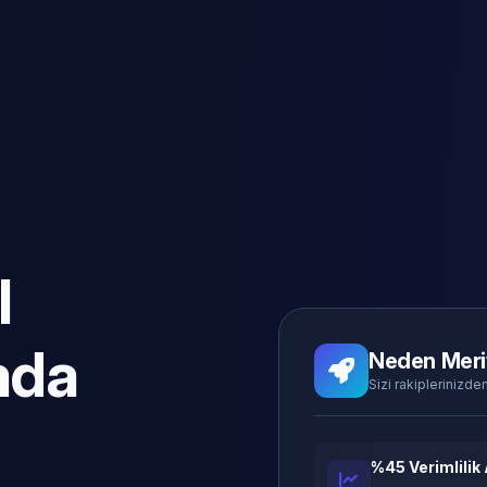
l
ada
Neden Meri
Sizi rakiplerinizden
%45 Verimlilik 