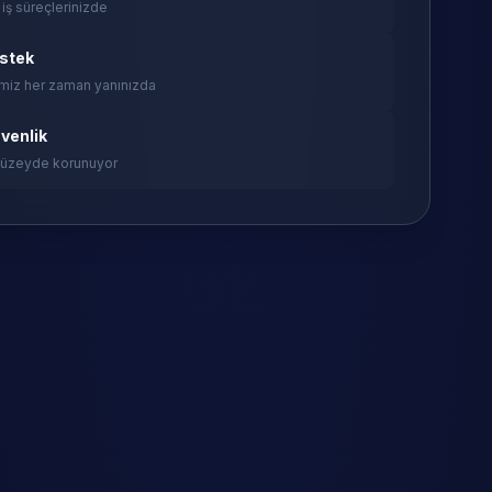
 iş süreçlerinizde
estek
miz her zaman yanınızda
venlik
 düzeyde korunuyor