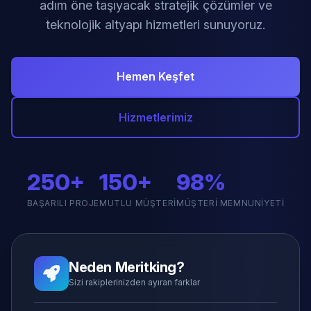
adım öne taşıyacak stratejik çözümler ve
teknolojik altyapı hizmetleri sunuyoruz.
Hemen Keşfet
Hizmetlerimiz
250+
150+
98%
BAŞARILI PROJE
MUTLU MÜŞTERI
MÜŞTERI MEMNUNIYETI
Neden Meritking?
Sizi rakiplerinizden ayıran farklar