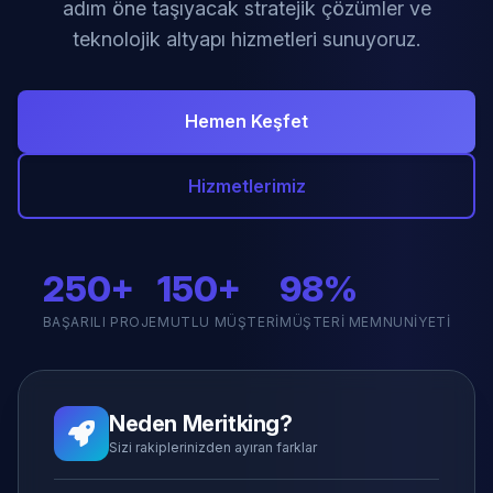
adım öne taşıyacak stratejik çözümler ve
teknolojik altyapı hizmetleri sunuyoruz.
Hemen Keşfet
Hizmetlerimiz
250+
150+
98%
BAŞARILI PROJE
MUTLU MÜŞTERI
MÜŞTERI MEMNUNIYETI
Neden Meritking?
Sizi rakiplerinizden ayıran farklar