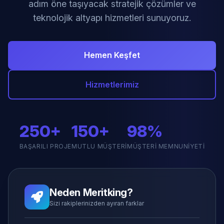
adım öne taşıyacak stratejik çözümler ve
teknolojik altyapı hizmetleri sunuyoruz.
Hemen Keşfet
Hizmetlerimiz
250+
150+
98%
BAŞARILI PROJE
MUTLU MÜŞTERI
MÜŞTERI MEMNUNIYETI
Neden Meritking?
Sizi rakiplerinizden ayıran farklar