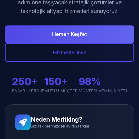
adım öne taşıyacak stratejik çözümler ve
teknolojik altyapı hizmetleri sunuyoruz.
Hemen Keşfet
Hizmetlerimiz
250+
150+
98%
BAŞARILI PROJE
MUTLU MÜŞTERI
MÜŞTERI MEMNUNIYETI
Neden Meritking?
Sizi rakiplerinizden ayıran farklar