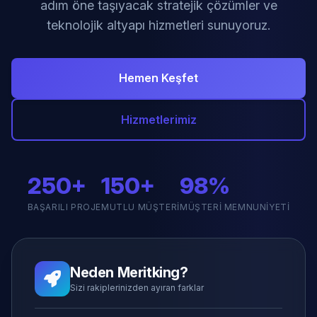
adım öne taşıyacak stratejik çözümler ve
teknolojik altyapı hizmetleri sunuyoruz.
Hemen Keşfet
Hizmetlerimiz
250+
150+
98%
BAŞARILI PROJE
MUTLU MÜŞTERI
MÜŞTERI MEMNUNIYETI
Neden Meritking?
Sizi rakiplerinizden ayıran farklar