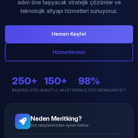
adım öne taşıyacak stratejik çözümler ve
teknolojik altyapı hizmetleri sunuyoruz.
Hemen Keşfet
Hizmetlerimiz
250+
150+
98%
BAŞARILI PROJE
MUTLU MÜŞTERI
MÜŞTERI MEMNUNIYETI
Neden Meritking?
Sizi rakiplerinizden ayıran farklar