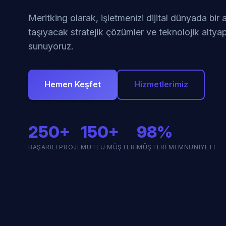
Meritking olarak, işletmenizi dijital dünyada bir
taşıyacak stratejik çözümler ve teknolojik altyap
sunuyoruz.
Hemen Keşfet
Hizmetlerimiz
250+
150+
98%
BAŞARILI PROJE
MUTLU MÜŞTERI
MÜŞTERI MEMNUNIYETI