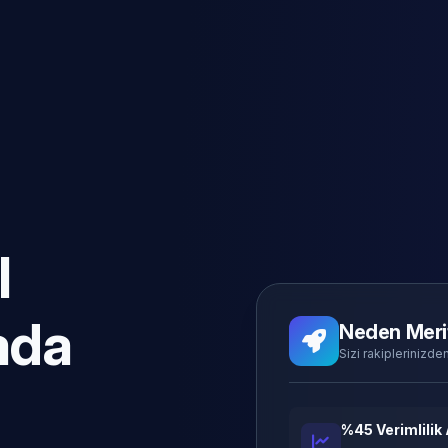
l
ada
Neden Meri
Sizi rakiplerinizden
%45 Verimlilik 