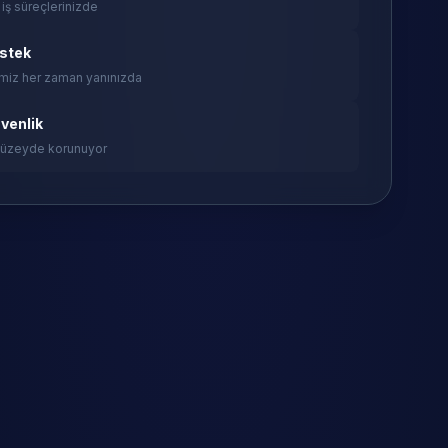
 iş süreçlerinizde
estek
miz her zaman yanınızda
venlik
 düzeyde korunuyor