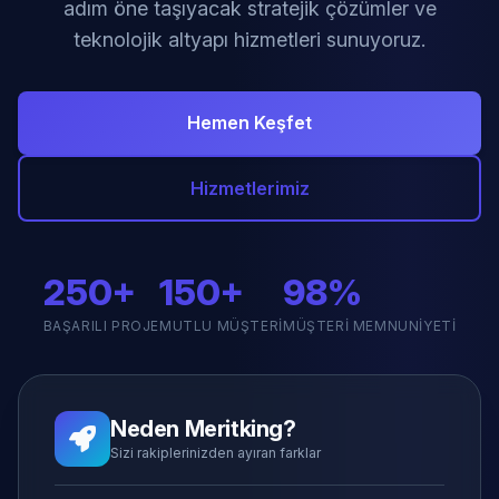
adım öne taşıyacak stratejik çözümler ve
teknolojik altyapı hizmetleri sunuyoruz.
Hemen Keşfet
Hizmetlerimiz
250+
150+
98%
BAŞARILI PROJE
MUTLU MÜŞTERI
MÜŞTERI MEMNUNIYETI
Neden Meritking?
Sizi rakiplerinizden ayıran farklar