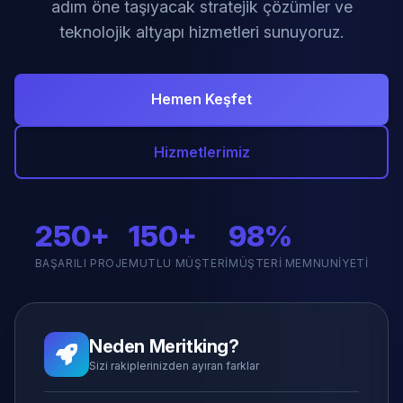
adım öne taşıyacak stratejik çözümler ve
teknolojik altyapı hizmetleri sunuyoruz.
Hemen Keşfet
Hizmetlerimiz
250+
150+
98%
BAŞARILI PROJE
MUTLU MÜŞTERI
MÜŞTERI MEMNUNIYETI
Neden Meritking?
Sizi rakiplerinizden ayıran farklar