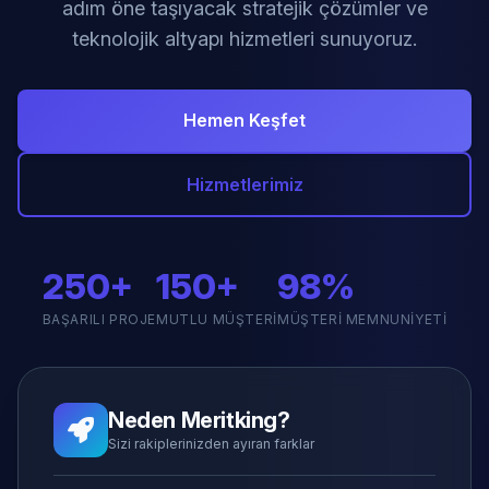
adım öne taşıyacak stratejik çözümler ve
teknolojik altyapı hizmetleri sunuyoruz.
Hemen Keşfet
Hizmetlerimiz
250+
150+
98%
BAŞARILI PROJE
MUTLU MÜŞTERI
MÜŞTERI MEMNUNIYETI
Neden Meritking?
Sizi rakiplerinizden ayıran farklar